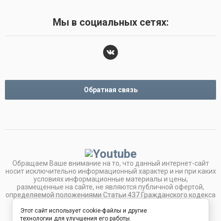
Мы в социальных сетях:
Обратная связь
Обращаем Ваше внимание на то, что данный интернет-сайт
носит исключительно информационный характер и ни при каких
условиях информационные материалы и цены,
размещенные на сайте, не являются публичной офертой,
определяемой положениями Статьи 437 Гражданского кодекса
РФ.
© 2015 “ООО Эридан Е” г.Екатеринбург ул.Победы 96 оф1/
Этот сайт использует cookie-файлы и другие
ул.Машиностроителей 29
технологии для улучшения его работы.